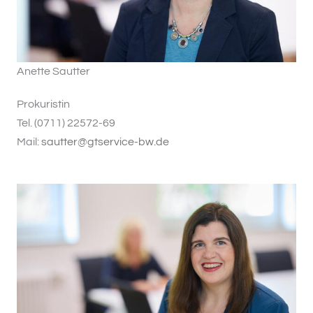
Anette Sautter
Prokuristin
Tel. (0711) 22572-69
Mail:
sautter@gtservice-bw.de