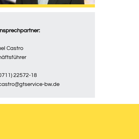
Ansprechpartner:
el Castro
äftsführer
(0711) 22572-18
castro@gtservice-bw.de